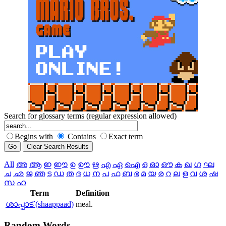
Search for glossary terms (regular expression allowed)
Begins with
Contains
Exact term
All
അ
ആ
ഇ
ഈ
ഉ
ഊ
ഋ
എ
ഏ
ഐ
ഒ
ഓ
ഔ
ക
ഖ
ഗ
ഘ
ച
ഛ
ജ
ഞ
ട
ഡ
ത
ദ
ധ
ന
പ
ഫ
ബ
ഭ
മ
യ
ര
റ
ല
ള
വ
ശ
ഷ
സ
ഹ
Term
Definition
ശാപ്പാട് (shaappaad)
meal.
Random
Words