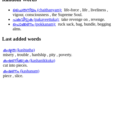
ചൈതന്യം (chaithanyam):
life-force , life , liveliness ,
vigour, consciousness , the Supreme Soul.
പകവീട്ടുക (pakaveettuka):
take revenge on , revenge.
പൊക്കണം (pokkanam):
ruck sack, bag, bundle, begging
alms.
Last
added words
കഷ്ടത (kashtatha)
misery , trouble , hardship , pity , poverty.
കഷണിക്കുക (kashanikkuka)
cut into pieces.
കഷണം (kashanam)
piece , slice.