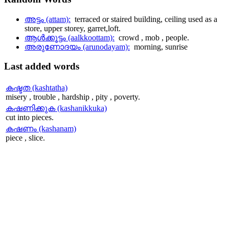
അട്ടം (attam):
terraced or staired building, ceiling used as a
store, upper storey, garret,loft.
ആള്‍ക്കൂട്ടം (aalkkoottam):
crowd , mob , people.
അരുണോദയം (arunodayam):
morning, sunrise
Last
added words
കഷ്ടത (kashtatha)
misery , trouble , hardship , pity , poverty.
കഷണിക്കുക (kashanikkuka)
cut into pieces.
കഷണം (kashanam)
piece , slice.