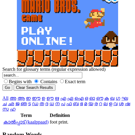
Search for glossary terms (regular expression allowed)
Begins with
Contains
Exact term
All
അ
ആ
ഇ
ഈ
ഉ
ഊ
ഋ
എ
ഏ
ഐ
ഒ
ഓ
ഔ
ക
ഖ
ഗ
ഘ
ച
ഛ
ജ
ഞ
ട
ഡ
ത
ദ
ധ
ന
പ
ഫ
ബ
ഭ
മ
യ
ര
റ
ല
ള
വ
ശ
ഷ
സ
ഹ
Term
Definition
കാല്‍പ്പാട് (kaalppaad)
foot print.
Random
Words