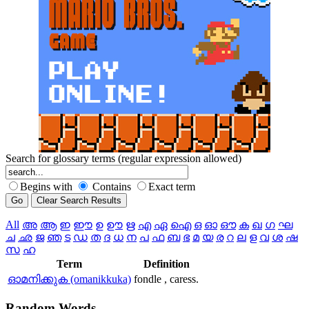
Search for glossary terms (regular expression allowed)
Begins with
Contains
Exact term
All
അ
ആ
ഇ
ഈ
ഉ
ഊ
ഋ
എ
ഏ
ഐ
ഒ
ഓ
ഔ
ക
ഖ
ഗ
ഘ
ച
ഛ
ജ
ഞ
ട
ഡ
ത
ദ
ധ
ന
പ
ഫ
ബ
ഭ
മ
യ
ര
റ
ല
ള
വ
ശ
ഷ
സ
ഹ
Term
Definition
ഓമനിക്കുക (omanikkuka)
fondle , caress.
Random
Words