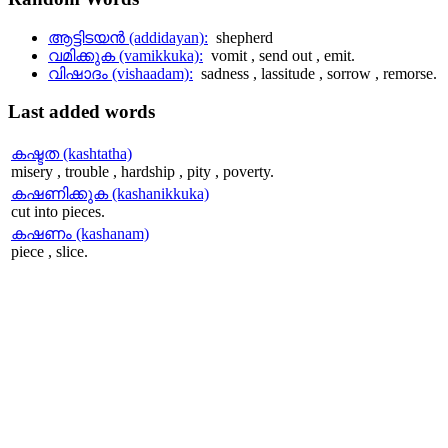
ആട്ടിടയന്‍ (addidayan):
shepherd
വമിക്കുക (vamikkuka):
vomit , send out , emit.
വിഷാദം (vishaadam):
sadness , lassitude , sorrow , remorse.
Last
added words
കഷ്ടത (kashtatha)
misery , trouble , hardship , pity , poverty.
കഷണിക്കുക (kashanikkuka)
cut into pieces.
കഷണം (kashanam)
piece , slice.