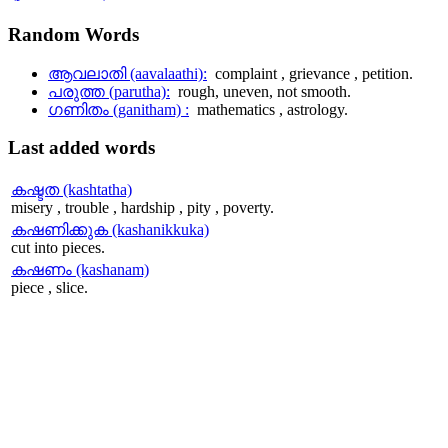
Random
Words
ആവലാതി (aavalaathi):
complaint , grievance , petition.
പരുത്ത (parutha):
rough, uneven, not smooth.
ഗണിതം (ganitham) :
mathematics , astrology.
Last
added words
കഷ്ടത (kashtatha)
misery , trouble , hardship , pity , poverty.
കഷണിക്കുക (kashanikkuka)
cut into pieces.
കഷണം (kashanam)
piece , slice.