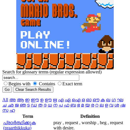
Search for glossary terms (regular expression allowed)
Begins with
Contains
Exact term
All
അ
ആ
ഇ
ഈ
ഉ
ഊ
ഋ
എ
ഏ
ഐ
ഒ
ഓ
ഔ
ക
ഖ
ഗ
ഘ
ച
ഛ
ജ
ഞ
ട
ഡ
ത
ദ
ധ
ന
പ
ഫ
ബ
ഭ
മ
യ
ര
റ
ല
ള
വ
ശ
ഷ
സ
ഹ
Term
Definition
പ്രാര്‍ത്ഥിക്കുക
pray , request , worship , beg , request
(praarthikkuka)
with desire.