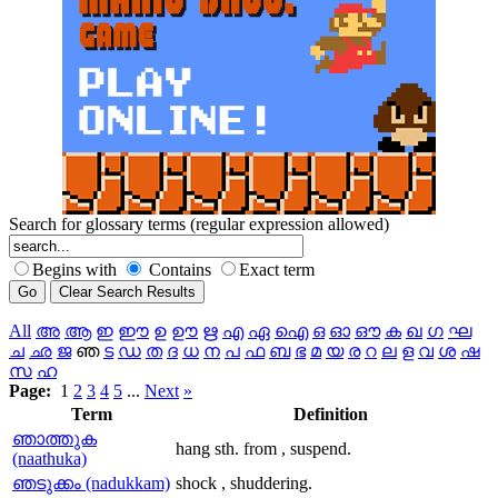
Search for glossary terms (regular expression allowed)
Begins with
Contains
Exact term
All
അ
ആ
ഇ
ഈ
ഉ
ഊ
ഋ
എ
ഏ
ഐ
ഒ
ഓ
ഔ
ക
ഖ
ഗ
ഘ
ച
ഛ
ജ
ഞ
ട
ഡ
ത
ദ
ധ
ന
പ
ഫ
ബ
ഭ
മ
യ
ര
റ
ല
ള
വ
ശ
ഷ
സ
ഹ
Page:
1
2
3
4
5
...
Next
»
Term
Definition
ഞാത്തുക
hang sth. from , suspend.
(naathuka)
ഞടുക്കം (nadukkam)
shock , shuddering.