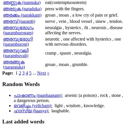
ഞണ്ണുക (nannuka)
eat(contemptuousterm)
ഞരടുക (naraduka)
press with the fingers.
ഞരക്കം (narakkam)
groan , moan , a low cry of pain or grief.
ഞരമ്പ് (naramb)
nerve , vein , blood vessel , sinew , tendon.
ഞരമ്പുരോഗം
neuralgia , hysterics , fit , neurosis , disease
(naramburogam)
affecting the nerves.
ഞരമ്പുരോഗി
neurotic , one affected with hysterics , one
(naramburogi)
with nervous disorders.
ഞരമ്പുവലി
cramp , spasm , neuralgia.
(narambuvali)
ഞരങ്ങുക
groan , moan , grumble.
(naranguka)
Page:
1
2
3
4
5
...
Next
»
Random
Words
പാഷാണം (paashaanam):
arsenic (a poison) , rock , stone ,
a dangerous person.
വെളിച്ചം (velicham):
light , wisdom , knowledge.
ഹാസ്യ (haasya):
laughable.
Last
added words