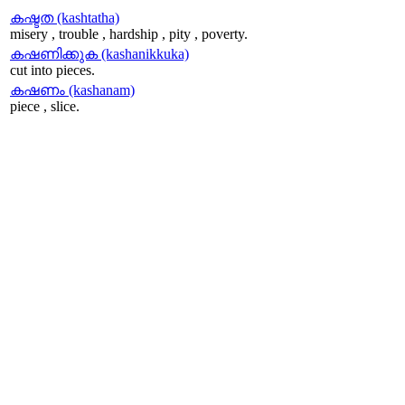
കഷ്ടത (kashtatha)
misery , trouble , hardship , pity , poverty.
കഷണിക്കുക (kashanikkuka)
cut into pieces.
കഷണം (kashanam)
piece , slice.