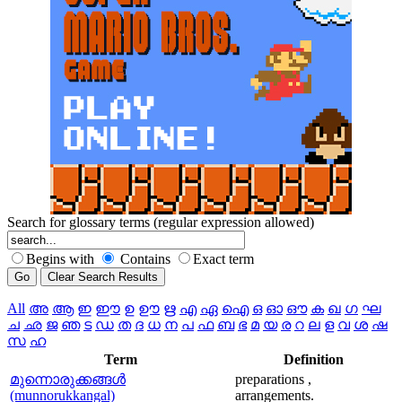
Search for glossary terms (regular expression allowed)
Begins with
Contains
Exact term
All
അ
ആ
ഇ
ഈ
ഉ
ഊ
ഋ
എ
ഏ
ഐ
ഒ
ഓ
ഔ
ക
ഖ
ഗ
ഘ
ച
ഛ
ജ
ഞ
ട
ഡ
ത
ദ
ധ
ന
പ
ഫ
ബ
ഭ
മ
യ
ര
റ
ല
ള
വ
ശ
ഷ
സ
ഹ
Term
Definition
മുന്നൊരുക്കങ്ങള്‍
preparations ,
(munnorukkangal)
arrangements.