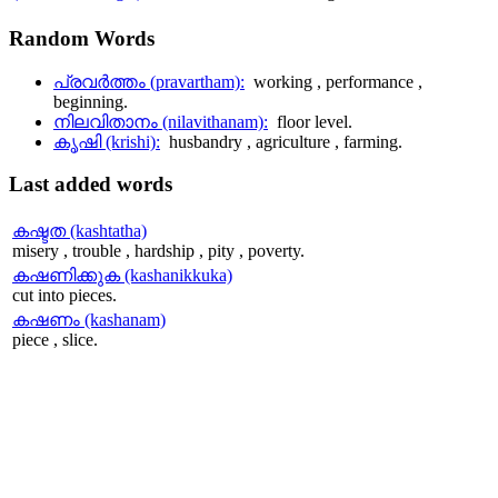
Random
Words
പ്രവര്‍ത്തം (pravartham):
working , performance ,
beginning.
നിലവിതാനം (nilavithanam):
floor level.
കൃഷി (krishi):
husbandry , agriculture , farming.
Last
added words
കഷ്ടത (kashtatha)
misery , trouble , hardship , pity , poverty.
കഷണിക്കുക (kashanikkuka)
cut into pieces.
കഷണം (kashanam)
piece , slice.