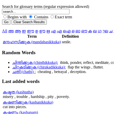
Search for glossary terms (regular expression allowed)
Begins with
Contains
Exact term
All
അ
ആ
ഇ
ഈ
ഉ
ഊ
ഋ
എ
ഏ
ഐ
ഒ
ഓ
ഔ
ക
ഖ
ഗ
ഘ
ച
Term
Definition
മന്ദഹസിക്കുക (mandahasikkuka)
smile.
Random
Words
ചിന്തിക്കുക (chinthikkuka):
think, ponder, reflect, meditate, 
ചിറകടിക്കുക (chirakadikkuka):
flap the wings , flutter.
ചതി (chathi) :
cheating , betrayal , deception.
Last
added words
കഷ്ടത (kashtatha)
misery , trouble , hardship , pity , poverty.
കഷണിക്കുക (kashanikkuka)
cut into pieces.
കഷണം (kashanam)