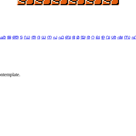
ഛ
ജ
ഞ
ട
ഡ
ത
ദ
ധ
ന
പ
ഫ
ബ
ഭ
മ
യ
ര
റ
ല
ള
വ
ശ
ഷ
സ
contemplate.